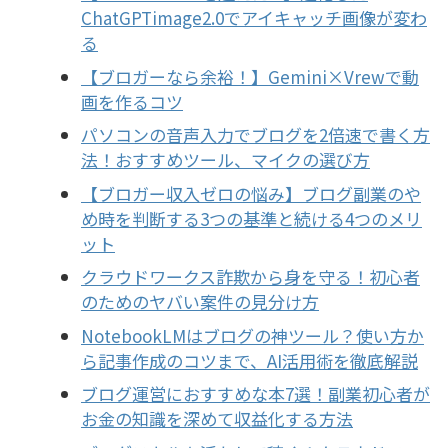
ChatGPTimage2.0でアイキャッチ画像が変わ
る
【ブロガーなら余裕！】Gemini×Vrewで動
画を作るコツ
パソコンの音声入力でブログを2倍速で書く方
法！おすすめツール、マイクの選び方
【ブロガー収入ゼロの悩み】ブログ副業のや
め時を判断する3つの基準と続ける4つのメリ
ット
クラウドワークス詐欺から身を守る！初心者
のためのヤバい案件の見分け方
NotebookLMはブログの神ツール？使い方か
ら記事作成のコツまで、AI活用術を徹底解説
ブログ運営におすすめな本7選！副業初心者が
お金の知識を深めて収益化する方法