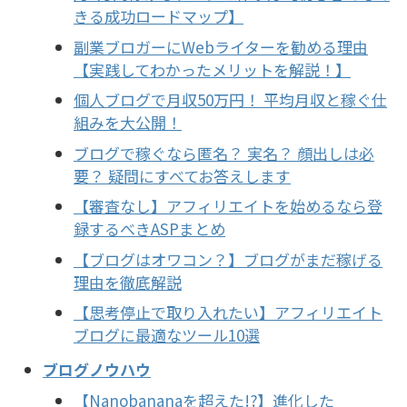
きる成功ロードマップ】
副業ブロガーにWebライターを勧める理由
【実践してわかったメリットを解説！】
個人ブログで月収50万円！ 平均月収と稼ぐ仕
組みを大公開！
ブログで稼ぐなら匿名？ 実名？ 顔出しは必
要？ 疑問にすべてお答えします
【審査なし】アフィリエイトを始めるなら登
録するべきASPまとめ
【ブログはオワコン？】ブログがまだ稼げる
理由を徹底解説
【思考停止で取り入れたい】アフィリエイト
ブログに最適なツール10選
ブログノウハウ
【Nanobananaを超えた!?】進化した