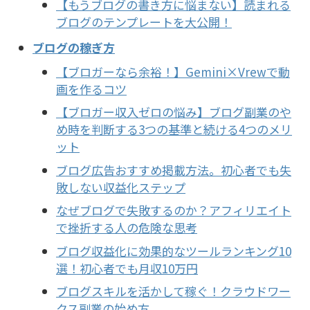
【もうブログの書き方に悩まない】読まれる
ブログのテンプレートを大公開！
ブログの稼ぎ方
【ブロガーなら余裕！】Gemini×Vrewで動
画を作るコツ
【ブロガー収入ゼロの悩み】ブログ副業のや
め時を判断する3つの基準と続ける4つのメリ
ット
ブログ広告おすすめ掲載方法。初心者でも失
敗しない収益化ステップ
なぜブログで失敗するのか？アフィリエイト
で挫折する人の危険な思考
ブログ収益化に効果的なツールランキング10
選！初心者でも月収10万円
ブログスキルを活かして稼ぐ！クラウドワー
クス副業の始め方