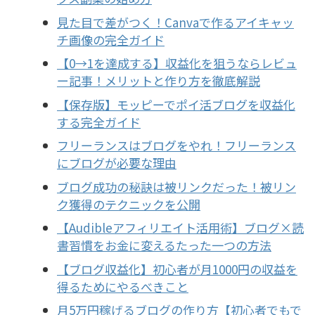
見た目で差がつく！Canvaで作るアイキャッ
チ画像の完全ガイド
【0→1を達成する】収益化を狙うならレビュ
ー記事！メリットと作り方を徹底解説
【保存版】モッピーでポイ活ブログを収益化
する完全ガイド
フリーランスはブログをやれ！フリーランス
にブログが必要な理由
ブログ成功の秘訣は被リンクだった！被リン
ク獲得のテクニックを公開
【Audibleアフィリエイト活用術】ブログ×読
書習慣をお金に変えるたった一つの方法
【ブログ収益化】初心者が月1000円の収益を
得るためにやるべきこと
月5万円稼げるブログの作り方【初心者でもで