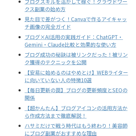
ブログスキルを活かして稼ぐ！クラウドワー
クス副業の始め方
見た目で差がつく！Canvaで作るアイキャッ
チ画像の完全ガイド
ブログ×AI活用の実践ガイド：ChatGPT・
Gemini・Claude比較と効果的な使い方
ブログ成功の秘訣は被リンクだった！被リン
ク獲得のテクニックを公開
【安易に始めるのはやめとけ】WEBライター
に向いていない人の特徴10選
【毎日更新の罠】ブログの更新頻度とSEOの
関係
【超かんたん】ブログアイコンの活用方法か
ら作成方法まで徹底解説！
ハサミだけで戦う時代はもう終わり！美容師
にブログ副業がおすすめな理由