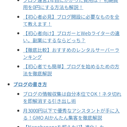
用を0円にする方法も解説！
【初心者必見】ブログ開設に必要なものを全
て教えます！
【初心者向け】ブロガーとWebライターの違
い。副業にするならどっち？
【徹底比較】おすすめのレンタルサーバーラ
ンキング
【初心者でも簡単】ブログを始めるための方
法を徹底解説
ブログの書き方
​ブログの情報収集は自分本位でOK！ネタ切れ
を即解消する引き出し術
月3000円以下で優秀なアシスタントが手に入
る！GMO AIかんたん集客を徹底解説
【Nanobananaを超えた!?】進化した